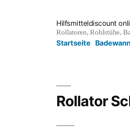
Zum
Inhalt
Hilfsmitteldiscount onl
springen
Rollatoren, Rohlstühe, B
Startseite
Badewanne
Rollator S