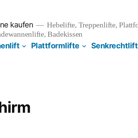
ine kaufen
Hebelifte, Treppenlifte, Plattf
adewannenlifte, Badekissen
nlift
Plattformlifte
Senkrechtlif
chirm