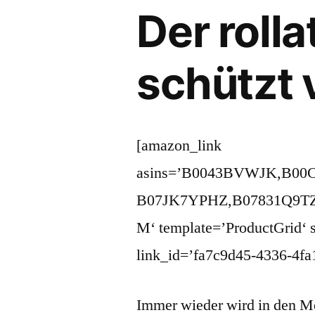
Der roll
schützt 
[amazon_link
asins=’B0043BVWJK,B0
B07JK7YPHZ,B07831Q9T
M‘ template=’ProductGrid‘ s
link_id=’fa7c9d45-4336-4fa
Immer wieder wird in den Me