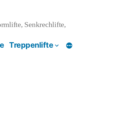
ormlifte, Senkrechlifte,
te
Treppenlifte