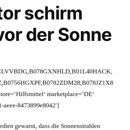
ator schirm
vor der Sonne
0CLVVBDG,B078GXNHLD,B01L40HACK,
Z,B0756HGXPF,B0782ZDM28,B078JZ1X8
tore=’Hilfsmittel‘ marketplace=’DE‘
1-aeee-8473899e8042′]
dien gewarnt, dass die Sonnenstrahlen