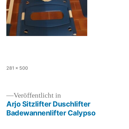
Vollständige
281 × 500
Größe
Veröffentlicht in
Arjo Sitzlifter Duschlifter
Beitragsnavigation
Badewannenlifter Calypso