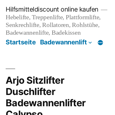
Zum
Hilfsmitteldiscount online kaufen
Inhalt
Hebelifte, Treppenlifte, Plattformlifte,
springen
Senkrechlifte, Rollatoren, Rohlstühe,
Badewannenlifte, Badekissen
Startseite
Badewannenlift
Arjo Sitzlifter
Duschlifter
Badewannenlifter
Calypso