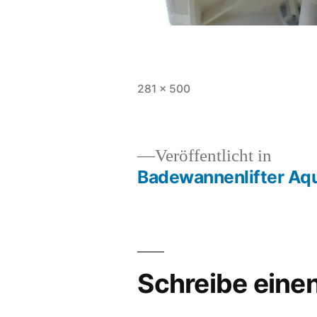
Vollständige
281 × 500
Größe
Veröffentlicht in
Badewannenlifter Aq
Beitragsnavigation
Schreibe ein