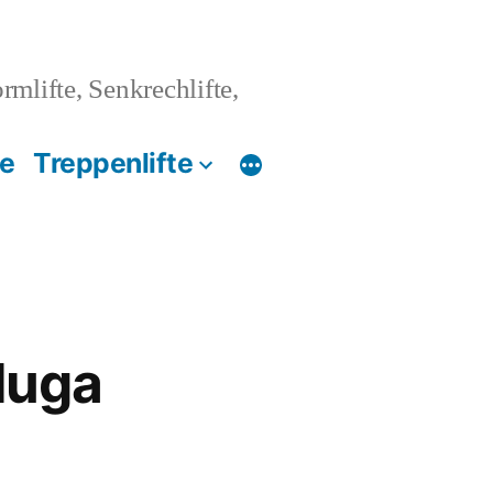
ormlifte, Senkrechlifte,
te
Treppenlifte
luga