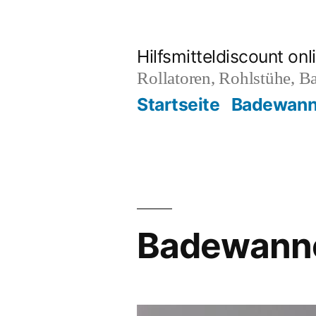
Zum
Inhalt
Hilfsmitteldiscount onl
springen
Rollatoren, Rohlstühe, B
Startseite
Badewanne
Badewanne