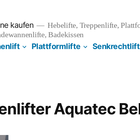
ine kaufen
Hebelifte, Treppenlifte, Plattf
adewannenlifte, Badekissen
nlift
Plattformlifte
Senkrechtlif
nlifter Aquatec Be